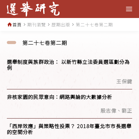
首頁
期刊瀏覽
歷期出版
第二十七卷第二期
home
navigate_next
navigate_next
navigate_next
第二十七卷第二期
選舉制度與族群政治： 以新竹縣立法委員選區劃分為
例
王保鍵
非核家園的民眾意向：網路輿論的大數據分析
殷志偉、劉正
「西岸效應」與策略性投票？ 2018年臺北市市長選舉
的空間分析