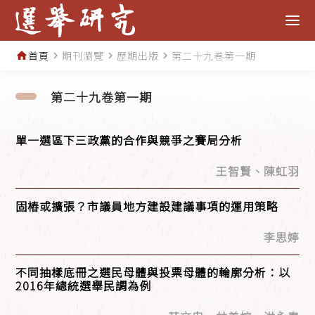
首頁
期刊瀏覽
歷期出版
第二十九卷第一期
home
navigate_next
navigate_next
navigate_next
第二十九卷第一期
單一選區下三政黨的合作與競爭之賽局分析
王智賢、陳虹羽
固樁或擴張？市議員地方建設建議事項的運用策略
李思婷
不同抽樣底冊之選民母體與投票母體的輪廓分析：以
2016年總統選舉民調為例