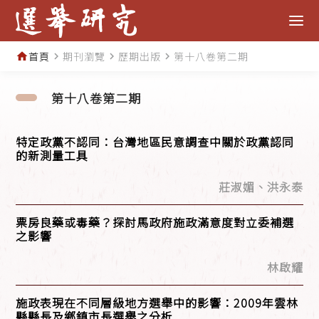
首頁
期刊瀏覽
歷期出版
第十八卷第二期
home
navigate_next
navigate_next
navigate_next
第十八卷第二期
特定政黨不認同：台灣地區民意調查中關於政黨認同
的新測量工具
莊淑媚、洪永泰
票房良藥或毒藥？探討馬政府施政滿意度對立委補選
之影響
林啟耀
施政表現在不同層級地方選舉中的影響：2009年雲林
縣縣長及鄉鎮市長選舉之分析