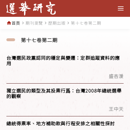
首頁
期刊瀏覽
歷期出版
第十七卷第二期
home
navigate_next
navigate_next
navigate_next
第十七卷第二期
台灣選民政黨認同的穩定與變遷：定群追蹤資料的應
用
盛杏湲
獨立選民的類型及其投票行爲：台灣2008年總統選舉
的觀察
王中天
總統得票率、地方補助款與行程安排之相關性探討