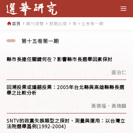
首頁
期刊瀏覽
歷期出版
第十五卷第一期
home
navigate_next
navigate_next
navigate_next
第十五卷第一期
縣市長連任關鍵何在？影響縣市長選舉因素探討
盛治仁
回溯投票或議題投票：2005年台北縣與高雄縣縣長選
舉之比較分析
黃德福、黃靖麟
SNTV的政黨失誤類型之探討、測量與運用：以台灣立
法院選舉爲例(1992-2004)