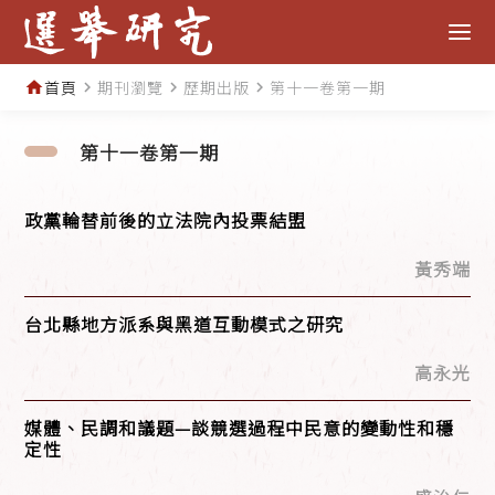
首頁
期刊瀏覽
歷期出版
第十一卷第一期
home
navigate_next
navigate_next
navigate_next
第十一卷第一期
政黨輪替前後的立法院內投票結盟
黃秀端
台北縣地方派系與黑道互動模式之研究
高永光
媒體、民調和議題—談競選過程中民意的變動性和穩
定性