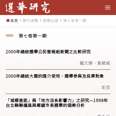
首頁
期刊瀏覽
歷期出版
第七卷第一期
home
navigate_next
navigate_next
navigate_next
第七卷第一期
2000年總統選舉公民營報紙新聞之比較研究
羅文輝、黃葳威
2000年總統大選的媒介使用、選舉參與及投票對象
彭芸
「城鄉差距」與「地方派系影響力」之研究—1998年
台北縣縣議員與鄉鎭市長選舉的個案分析