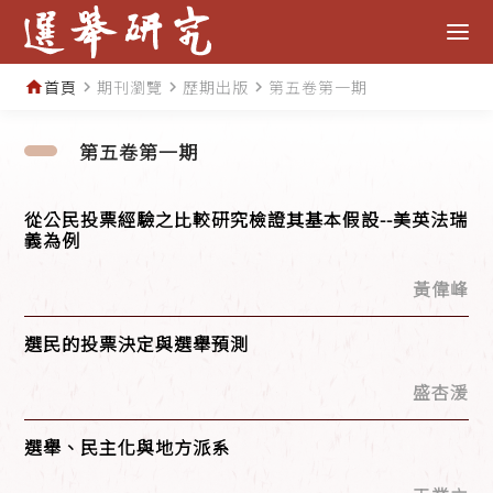
首頁
期刊瀏覽
歷期出版
第五卷第一期
home
navigate_next
navigate_next
navigate_next
第五卷第一期
從公民投票經驗之比較研究檢證其基本假設--美英法瑞
義為例
黃偉峰
選民的投票決定與選舉預測
盛杏湲
選舉、民主化與地方派系