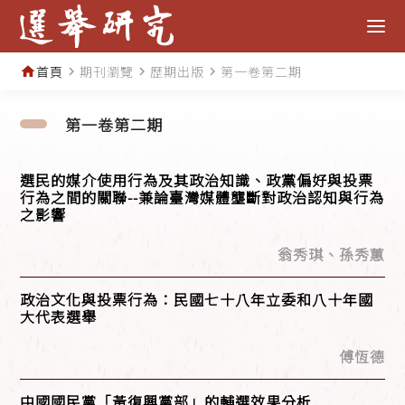
首頁
期刊瀏覽
歷期出版
第一卷第二期
home
navigate_next
navigate_next
navigate_next
第一卷第二期
選民的媒介使用行為及其政治知識、政黨偏好與投票
行為之間的關聯--兼論臺灣媒體壟斷對政治認知與行為
之影響
翁秀琪、孫秀蕙
政治文化與投票行為：民國七十八年立委和八十年國
大代表選舉
傅恆德
中國國民黨「黃復興黨部」的輔選效果分析