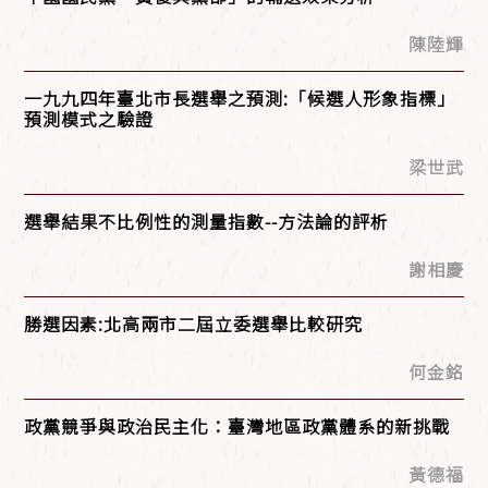
陳陸輝
一九九四年臺北市長選舉之預測:「候選人形象指標」
預測模式之驗證
梁世武
選舉結果不比例性的測量指數--方法論的評析
謝相慶
勝選因素:北高兩市二屆立委選舉比較研究
何金銘
政黨競爭與政治民主化：臺灣地區政黨體系的新挑戰
黃德福