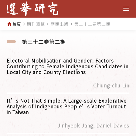
首頁
期刊瀏覽
歷期出版
第三十二卷第二期
home
navigate_next
navigate_next
navigate_next
第三十二卷第二期
Electoral Mobilisation and Gender: Factors
Contributing to Female Indigenous Candidates in
Local City and County Elections
Chiung-chu Lin
It’s Not That Simple: A Large-scale Explorative
Analysis of Indigenous People’s Voter Turnout
in Taiwan
Jinhyeok Jang, Daniel Davies