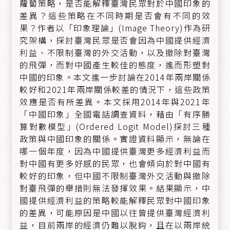
蘿蔔策略，是否能解釋臺灣民眾對於中國印象的
差異？這些策略在不同時期是否會有不同的效
果？作者以「印象理論」(Image Theory)作為研
究架構，探討臺灣民眾是否會因為中國提供經濟
利益、不限制臺灣的外交活動，以及撤除對臺灣
的飛彈，而對中國產生較佳的態度，進而形塑對
中國的印象。本文進一步討論在2014年兩岸關係
較好和2021年兩岸關係較差的情況下，這些政策
效應是否有所差異。本文採用2014年與2021年
「中國印象」全國電話調查資料，藉由「有序勝
算對數模型」(Ordered Logit Model)探討三種
政策與中國印象的關係。實證資料顯示，無論在
哪一個年度，因為中國提供臺灣更多經濟利益而
對中國有更多好感的民眾，也會傾向於對中國有
較好的印象，但中國不限制臺灣外交活動與撤除
對臺飛彈的舉措則無法發揮效果。結果顯示，中
國提供經濟利益的策略較能解釋民眾對中國印象
的差異，可能原因是中國以往曾提供臺灣經濟利
益，目前兩岸的經濟仍難以脫鈎，且在以兩岸統