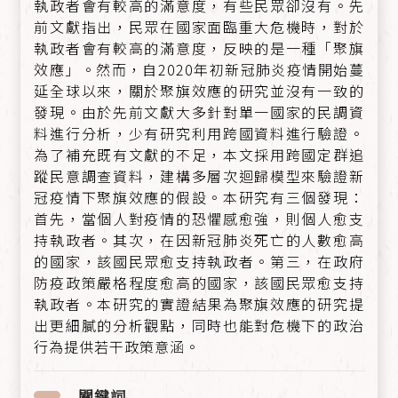
執政者會有較高的滿意度，有些民眾卻沒有。先
前文獻指出，民眾在國家面臨重大危機時，對於
執政者會有較高的滿意度，反映的是一種「聚旗
效應」。然而，自2020年初新冠肺炎疫情開始蔓
延全球以來，關於聚旗效應的研究並沒有一致的
發現。由於先前文獻大多針對單一國家的民調資
料進行分析，少有研究利用跨國資料進行驗證。
為了補充既有文獻的不足，本文採用跨國定群追
蹤民意調查資料，建構多層次迴歸模型來驗證新
冠疫情下聚旗效應的假設。本研究有三個發現：
首先，當個人對疫情的恐懼感愈強，則個人愈支
持執政者。其次，在因新冠肺炎死亡的人數愈高
的國家，該國民眾愈支持執政者。第三，在政府
防疫政策嚴格程度愈高的國家，該國民眾愈支持
執政者。本研究的實證結果為聚旗效應的研究提
出更細膩的分析觀點，同時也能對危機下的政治
行為提供若干政策意涵。
關鍵詞