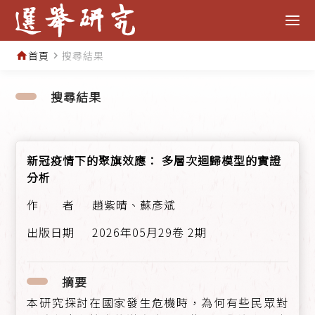
首頁
搜尋結果
home
navigate_next
搜尋結果
新冠疫情下的聚旗效應： 多層次迴歸模型的實證
分析
趙紫晴、蘇彥斌
2026年05月29卷 2期
摘要
本研究探討在國家發生危機時，為何有些民眾對