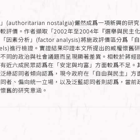
thoritarian nostalgia)儼然成爲一項新
評價。作者擷取「2002年至2004年『選舉與民主化
素分析」(factor analysis)將施政評價區分
n models)進行檢證。實證結果印證本文所提出的威權
於不同的政治與社會議題而呈現顯著差異。相較於蔣經
亦有近六成民眾認爲在「安定與均富」方面較爲不足。
及泛綠認同者傾向認爲，現今政府在「自由與民主」方
認同者、偏向統一立場，以及泛藍認同者則認爲，當前
權懷舊的研究意涵。