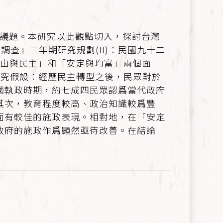
興的研究議題。本研究以此觀點切入，探討台灣
調查』三年期研究規劃(II)：民國九十二
爲「自由與民主」和「安定與均富」兩個面
懷舊研究假設：經歷民主轉型之後，民眾對於
國執政時期，約七成四民眾認爲當代政府
其次，教育程度較高、政治知識較爲豐
面有較佳的施政表現。相對地，在「安定
政府的施政作爲顯然亟待改善。在結論