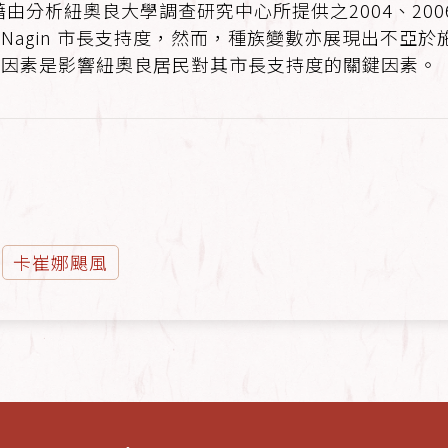
由分析紐奧良大學調查研究中心所提供之2004、200
agin 市長支持度，然而，種族變數亦展現出不亞於施
族因素是影響紐奧良居民對其市長支持度的關鍵因素。
卡崔娜颶風