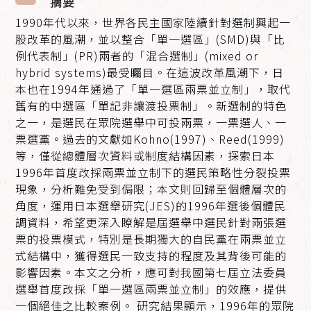
摘要
1990年代以來，世界各民主國家陸續針對選制興起一
股改革的風潮，並以整合「單一選區」(SMD)與「比
例代表制」(PR)兩者的「混合選制」(mixed or
hybrid systems)最受矚目。在這波改革風潮下，日
本也在1994年通過了「單一選區兩票並立制」，取代
舊有的中選區「單記非讓渡投票制」。新選制的特色
之一，是選民在眾院選舉中可投兩票，一票選人、一
票選黨。過去的文獻如Kohno(1997)、Reed(1999)
等，僅從總體層次資料或制度結構因素，探索日本
1996年首度改採兩票並立制下的選民策略性分裂投票
現象，分析難免受到侷限；本文則回歸至個體層次的
角度，運用日本選舉研究(JES)的1996年選後個體民
調資料，希望更深入瞭解是屆選舉中選民針對兩張選
票的投票模式，特別是長期獨大的自民黨在兩票並立
式結構中，獲得選民一致支持的程度及其背後可能的
影響因素。本文之分析，應可對我國第七屆立法委員
選舉首度改採「單一選區兩票並立制」的效應，提供
一個絕佳之比較案例。 研究結果顯示，1996年的眾院