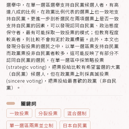
選舉中，在單一選區選舉支持自民黨候選人者，有高
達八成的比例，在政黨比例代表的選票上也一致地支
持自民黨。更進一步剖析選民在兩項選票上是否一致
支持自民黨的因素，可以發現認同自民黨、政治態度
保守者，最有可能採取一致投票的模式；但教育程度
較高者，則比較不會拘泥於政黨標籤。此外，本文也
發現分裂投票的選民之中，以單一選區票支持自民黨
而政黨票投非自民黨者較多，這可能反映了有部分不
認同自民黨的選民，在單一選區中採策略投票
(strategic voting)，把票投給比較有希望當選的大黨
（自民黨）候選人，但在政黨票上則採真誠投票
(sincere voting)，把票投給最喜歡的政黨（非自民
黨）。
關鍵詞
一致投票
分裂投票
混合選制
單一選區兩票並立制
日本自民黨