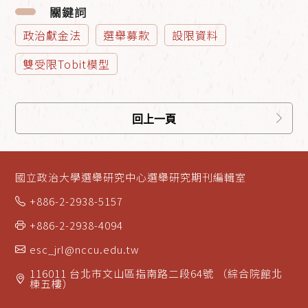
關鍵詞
政治獻金法
選舉募款
設限資料
雙受限Tobit模型
回上一頁
國立政治大學選舉研究中心選舉研究期刊編輯室
+886-2-2938-5157
+886-2-2938-4094
esc_jrl@nccu.edu.tw
116011 台北市文山區指南路二段64號 （綜合院館北
棟五樓）