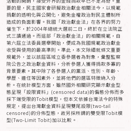
活動的開銷，接受外界的金錢捐款早已不足為奇。重
要的是，民主國家會研擬政治獻金相關法今，以規範
捐獻的透明化與公開化，避免金權政治對民主體制所
造成的負面影響。我國「政治獻金法」在各界的努力
催生下，於2004年總統大選前二日，終於在立法院正
式三讀通過。而這部「政治獻金法」的相關規範，自
第六屆立法委員選舉開始，便成為我國規範政治獻金
收受與使用的最高準則。準此，本文除細就條文重要
規範外，並以該屆區域立委參選者為對象，彙整監察
院公告之政治獻金資料，分析參選人獲得捐款多寡的
背景要素。其中除了各參選人的黨派、性別、年齡、
學歷、連任等因素外，並將他們的選區特徵納入分
析。在統計模型方面，雖然國外相關研究顯示獻金型
態呈現「設限資料」(censored data)的偏態分佈而多
採下端受限的Tobit模型，但本文依據台灣法今的特殊
規定，提出台灣獻金資料呈現雙尾設限(two-tail
censored)的分佈型態，故另採所謂的雙受限Tobit模
型(Two-Limit Tobit)加以比較。