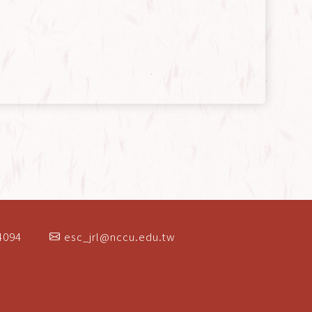
4094
esc_jrl@nccu.edu.tw
）