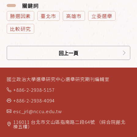
關鍵詞
勝選因素
臺北市
高雄市
立委選舉
比較研究
回上一頁
國立政治大學選舉研究中心選舉研究期刊編輯室
+886-2-2938-5157
+886-2-2938-4094
esc_jrl@nccu.edu.tw
116011 台北市文山區指南路二段64號 （綜合院館北
棟五樓）