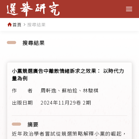
首頁
搜尋結果
home
navigate_next
搜尋結果
小黨競選廣告中離散情緒訴求之效果： 以時代力
量為例
周軒逸、蘇柏銓、林駿棋
2024年11月29卷 2期
摘要
近年政治學者嘗試從競選策略解釋小黨的崛起，