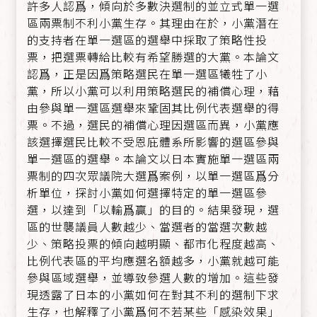
許多人認爲，傾向於多數決選制的並立式單一選
區兩票制不利小黨生存。其理由在於，小黨潛在
的支持者在單一選區的選舉中採取了策略性投
票，把選票轉給比較有希望勝選的大黨。本論文
認爲，正是因爲策略選民在單一選區犧牲了小
黨，所以小黨可以利用策略選民的補償心理，藉
由參與單一選區選舉來鞏固其比例代表選舉的得
票。不過，選民的補償心理因選區而異，小黨應
該選擇選民比較不受恩庇體系所影響的選區參與
單一選區的選舉。本論文以日本實施單一選區兩
票制的四次眾議院大選爲案例，以單一選區爲分
析單位，探討小黨如何選擇特定的單一選區參
選，以達到「以輸爲贏」的目的。結果發現，選
區的世襲議員人數越少、當選者的當選次數越
少、策略投票的傾向越明顯、都市化程度越高、
比例代表區的平均應選名額越多，小黨就越可能
參與區域選舉，並導致參選人數的增加。這些發
現透露了日本的小黨如何在對其不利的選制下求
生存，也解釋了小黨爲何不若某些「感染效果」