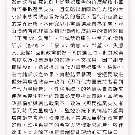
然而既有研究卻鮮少從競選廣告的角度解釋小黨
如何爭取選民支持，且忽略以相同政治光譜的大
小黨來檢視政黨偏好有別的選民，看待小黨廣告
的差異反應。本研究以小黨競選廣告為主題，藉
由情緒智能理論並輔以情緒維度論中的情緒效價
（正面 vs. 負面），測試競選廣告中常見的情緒
訴求（熱情 vs. 自豪 vs. 憤怒 vs. 希望 vs. 焦慮
vs. 恐懼）面對政黨偏好不同的選民時，對其政黨
態度以及投票意願的影響。本文採用一因子組間
實驗設計，透過操弄時代力量競選廣告，檢驗小
黨情緒訴求之效果。實驗結果發現，當選民政黨
偏好與廣告政黨一致時（即時代力量支持者看到
時代力量廣告），性格系統下的熱情與自豪訴求
使選民產生較佳的政黨態度與投票意願。當選民
政黨偏好與廣告政黨不一致時（即民進黨支持者
看到時代力量廣告），監控系統下的情緒希望與
焦慮訴求會產生較佳效果。當選民無特定政黨偏
好時，監控系統下的希望與恐懼訴求能產生較佳
效果。本文除了補足情緒智能理論的研究缺口、