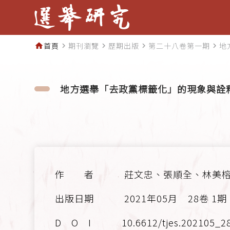
首頁
期刊瀏覽
歷期出版
第二十八卷第一期
地
home
navigate_next
navigate_next
navigate_next
navigate_next
地方選舉「去政黨標籤化」的現象與詮釋
莊文忠、張順全、林美
2021年05月
28卷 1期
10.6612/tjes.202105_28