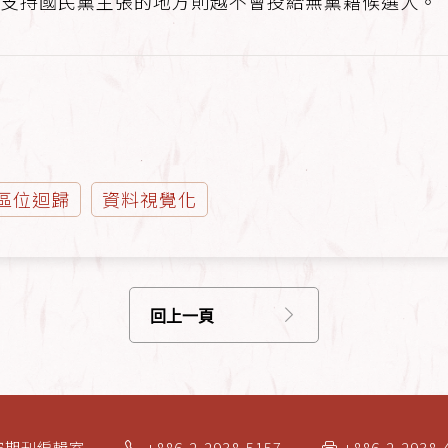
越支持國民黨主張的地方則越不會投給無黨籍候選人。
區位迴歸
資料視覺化
回上一頁
究期刊編輯室
+886-2-2938-5157
+886-2-2938-