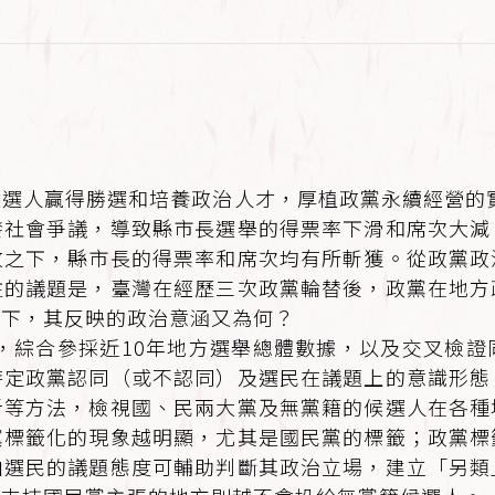
選人贏得勝選和培養政治人才，厚植政黨永續經營的實
發社會爭議，導致縣市長選舉的得票率下滑和席次大減
攻之下，縣市長的得票率和席次均有所斬獲。從政黨政
注的議題是，臺灣在經歷三次政黨輪替後，政黨在地方
角下，其反映的政治意涵又為何？
例，綜合參採近10年地方選舉總體數據，以及交叉檢
特定政黨認同（或不認同）及選民在議題上的意識形態
析等方法，檢視國、民兩大黨及無黨籍的候選人在各種
黨標籤化的現象越明顯，尤其是國民黨的標籤；政黨標
由選民的議題態度可輔助判斷其政治立場，建立「另類