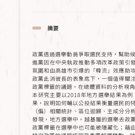
摘要
政黨透過選舉動員爭取選民支持，幫助候
進黨因在中央執政推動多項改革政策引
氛圍和由高雄市引爆的「韓流」效應助
政黨此消彼長的表象底下，一個值得關
政黨標籤的議題，在總體資料的分析視
本研究主要以2018年地方選舉結果為
果，說明如何輔以公投結果衡量選民的
（偏）相關統計、區位迴歸、主成分分
發現，地方選舉中，越基層的選舉去政
政黨標籤在選舉中也可能被隱藏化；藉