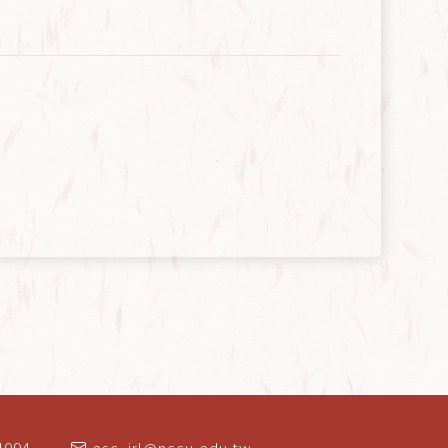
4094
esc_jrl@nccu.edu.tw