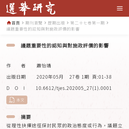
首頁
期刊瀏覽
歷期出版
第二十七卷第一期
home
navigate_next
navigate_next
navigate_next
navigate_next
議題重要性的認知與對施政評價的影響
議題重要性的認知與對施政評價的影響
蕭怡靖
2020年05月
27卷 1期
頁:01-38
10.6612/tjes.202005_27(1).0001
本文
摘要
從理性抉擇途徑探討民眾的政治態度或行為，議題立