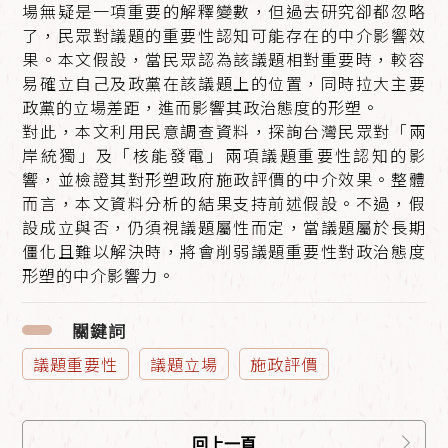
場無疑是一項重要的解釋變數，但過去研究卻都忽略
了，民眾對議題的重要性認知可能存在的中介影響效
果。本文假設，當民眾認為該議題相對重要時，較容
易確立自己及政黨在該議題上的位置，同時拉大主要
政黨的立場差距，進而影響其政治態度的形塑。
對此，本文利用民意調查資料，探詢台灣民眾對「兩
岸統獨」及「核能發電」兩項議題重要性認知的影
響，並檢證其對形塑政府施政評價的中介效果。整體
而言，本文資料分析的結果支持前述假設。不過，假
設成立與否，仍須視議題屬性而定，當議題屬於長期
僵化且難以解決時，將會削弱議題重要性對政治態度
形塑的中介影響力。
關鍵詞
議題重要性
議題立場
施政評價
回上一頁