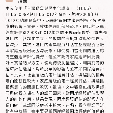
摘要
本文使用「台灣選舉與民主化調查」（TEDS）
TEDS2008P與TEDS2012的資料，觀察2008年與
2012年總統選舉中，兩岸經貿開放議題對選民投票意
向的影響。首先，敘述性統計部分發現，選民的兩岸
經貿評估從2008到2012年之間出現兩個趨勢，首先是
選民的回答趨向中立，開放前的高度期待與疑懼均大
幅減少。其次，選民的兩岸經貿評估在整體經濟層級
與家庭層級出現脫勾現象，即使有相當比例的選民認
為整體經濟評估變好，但並不認為家庭經濟因此變
好。實證結果方面，發現傳統測量選民回溯與前瞻的
經濟評估題組，對於投票的影響力並不如兩岸經貿評
估。其次，社會層級的兩岸經貿評估，與選民的投票
意向關聯性較大，家庭層級的兩岸經貿評估，與選民
投票意向的關連性較弱。最後，文中觀察包括政黨認
同與統獨立場在內的認同因素，對兩岸經貿評估影響
力的制約作用，結果發現，兩岸經貿評估的影響力在
偏向統一或認同泛藍者中較大，在偏向獨立與認同泛
綠者中較弱，這主要是當兩岸經貿開放評估所傳遞的