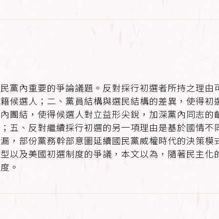
國民黨內重要的爭論議題。反對採行初選者所持之理由
黨籍候選人；二、黨員結構與選民結構的差異，使得初
黨內團結，使得候選人對立益形尖銳，加深黨內同志的
竭；五、反對繼續採行初選的另一項理由是基於國情不
缺漏，部份黨務幹部意圖延續國民黨威權時代的決策模
模型以及美國初選制度的爭議，本文以為，隨著民主化
制度。