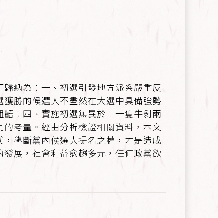
可歸納為：一、初選引發地方派系嚴重反
選獲勝的候選人不盡然在大選中具備強勢
齟齬；四、實施初選無異於「一隻牛剝兩
同的考量。經由分析檢證相關資料，本文
式，壟斷黨內候選人提名之權，才是造成
的發展，社會利益愈趨多元，任何政黨欲