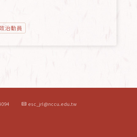
政治動員
4094
esc_jrl@nccu.edu.tw
）